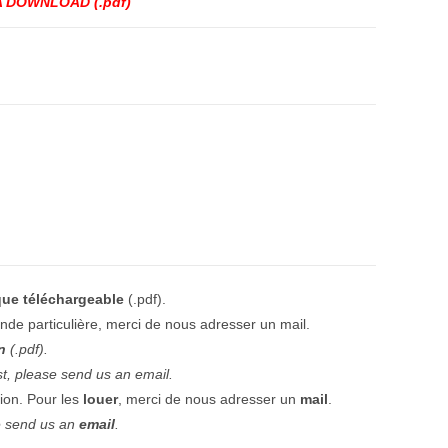
que téléchargeable
(.pdf).
de particulière, merci de nous adresser un mail.
n
(.pdf).
st, please send us an email.
tion. Pour les
louer
, merci de nous adresser un
mail
.
e send us an
email
.