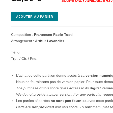
quantité
AJOUTER AU PANIER
de
Marechiare
Composition :
Francesco Paolo Tosti
Arrangement :
Arthur Lavandier
Ténor
Trpt. / Cb. / Pno.
L’achat de cette partition donne accès à sa
version numéri
Nous ne fournissons pas de version papier. Pour toute deman
The purchase of this score gives access to its
digital versio
We do not provide a paper version. For any particular reque
Les parties séparées
ne sont pas fournies
avec cette parti
Parts
are not provided
with this score. To
rent
them, pleas