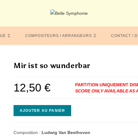
GUE
COMPOSITEURS / ARRANGEURS
CONTACT / D
Mir ist so wunderbar
12,50
€
quantité
AJOUTER AU PANIER
de
Mir
ist
Composition :
Ludwig Van Beethoven