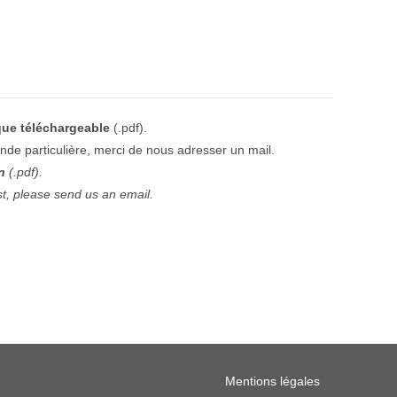
que téléchargeable
(.pdf).
de particulière, merci de nous adresser un mail.
n
(.pdf).
st, please send us an email.
Mentions légales