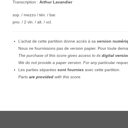
so
Transcription :
Arthur Lavandier
wunderbar
sop. / mezzo / tén. / bar.
pno. / 2 vln. / alt. / vcl.
L’achat de cette partition donne accès à sa
version numéri
Nous ne fournissons pas de version papier. Pour toute deman
The purchase of this score gives access to its
digital versio
We do not provide a paper version. For any particular reque
Les parties séparées
sont fournies
avec cette partition.
Parts
are provided
with this score.