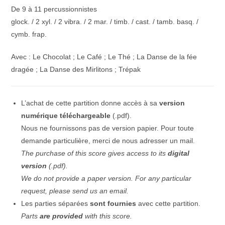
De 9 à 11 percussionnistes
noisette
glock. / 2 xyl. / 2 vibra. / 2 mar. / timb. / cast. / tamb. basq. /
[recueil]
cymb. frap.
Avec : Le Chocolat ; Le Café ; Le Thé ; La Danse de la fée
dragée ; La Danse des Mirlitons ; Trépak
L’achat de cette partition donne accès à sa
version
numérique téléchargeable
(.pdf).
Nous ne fournissons pas de version papier. Pour toute
demande particulière, merci de nous adresser un mail.
The purchase of this score gives access to its
digital
version
(.pdf).
We do not provide a paper version. For any particular
request, please send us an email.
Les parties séparées
sont fournies
avec cette partition.
Parts
are provided
with this score.