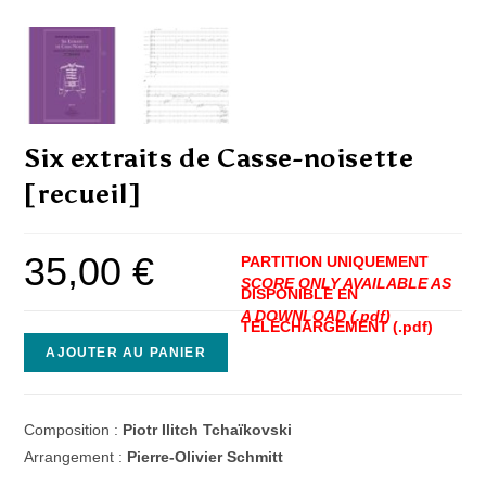
Six extraits de Casse-noisette
[recueil]
35,00
€
quantité
AJOUTER AU PANIER
de
Six
extraits
Composition :
Piotr Ilitch Tchaïkovski
de
Arrangement :
Pierre-Olivier Schmitt
Casse-