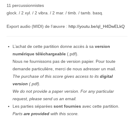
11 percussionnistes
noisette]
glock. / 2 xyl. / 2 vibra. / 2 mar. / timb. / tamb. basq.
Export audio (MIDI) de l’œuvre :
http://youtu.be/qI_H4DwELkQ
L’achat de cette partition donne accès à sa
version
numérique téléchargeable
(.pdf).
Nous ne fournissons pas de version papier. Pour toute
demande particulière, merci de nous adresser un mail.
The purchase of this score gives access to its
digital
version
(.pdf).
We do not provide a paper version. For any particular
request, please send us an email.
Les parties séparées
sont fournies
avec cette partition.
Parts
are provided
with this score.