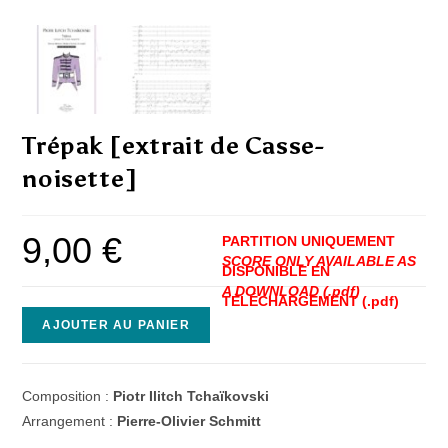
Trépak [extrait de Casse-
noisette]
9,00
€
quantité
AJOUTER AU PANIER
de
Trépak
[extrait
Composition :
Piotr Ilitch Tchaïkovski
de
Arrangement :
Pierre-Olivier Schmitt
Casse-