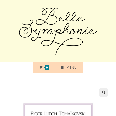
Skip
to
content
0
MENU