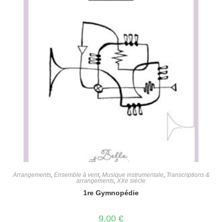
Arrangements
,
Ensemble à vent
,
Musique instrumentale
,
Transcriptions &
arrangements
,
XXe siècle
1re Gymnopédie
9,00
€