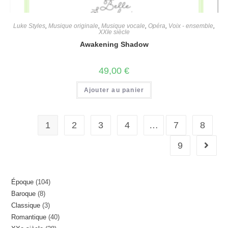
Luke Styles
,
Musique originale
,
Musique vocale
,
Opéra
,
Voix - ensemble
,
XXIe siècle
Awakening Shadow
49,00
€
Ajouter au panier
1
2
3
4
…
7
8
9
104
Époque
104
8
Baroque
8
produits
3
Classique
3
produits
40
Romantique
40
produits