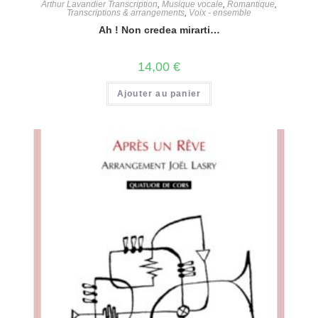
Arthur Lavandier Transcription
,
Musique vocale
,
Romantique
,
Transcriptions & arrangements
,
Voix - ensemble
Ah ! Non credea mirarti…
14,00
€
Ajouter au panier