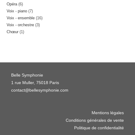
6
Opéra
6
produits
7
Voix - piano
7
produits
16
Voix - ensemble
16
produits
3
Voix - orchestre
3
produits
1
Chœur
1
produits
produit
Belle Symphonie
1 rue Muller, 75018 Paris
contact@bellesymphonie.com
Mentions légales
Conditions générales de vente
Politique de confidentialité