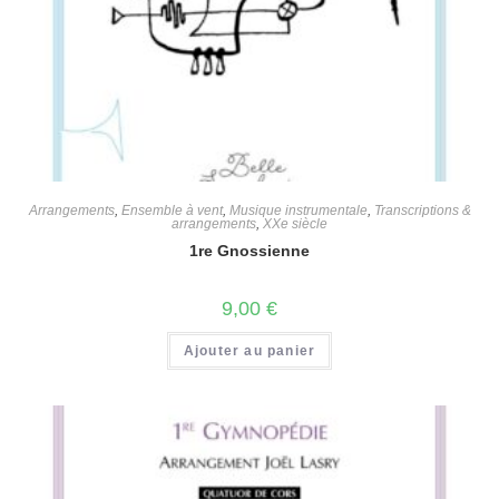
Arrangements
,
Ensemble à vent
,
Musique instrumentale
,
Transcriptions &
arrangements
,
XXe siècle
1re Gnossienne
9,00
€
Ajouter au panier