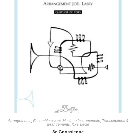
Arrangements
,
Ensemble à vent
,
Musique instrumentale
,
Transcriptions &
arrangements
,
XXe siècle
3e Gnossienne