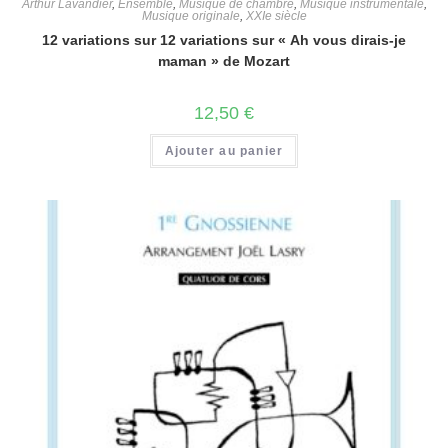
Arthur Lavandier
,
Ensemble
,
Musique de chambre
,
Musique instrumentale
,
Musique originale
,
XXIe siècle
12 variations sur 12 variations sur « Ah vous dirais-je
maman » de Mozart
12,50
€
Ajouter au panier