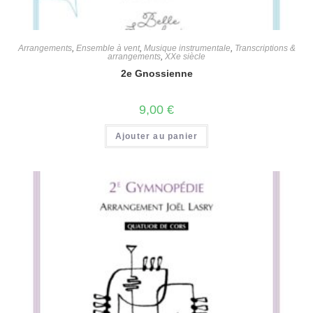
Arrangements
,
Ensemble à vent
,
Musique instrumentale
,
Transcriptions &
arrangements
,
XXe siècle
2e Gnossienne
9,00
€
Ajouter au panier