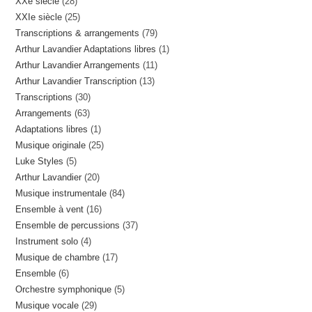
28
XXe siècle
28
produits
25
XXIe siècle
25
produits
79
Transcriptions & arrangements
79
produits
1
Arthur Lavandier Adaptations libres
1
produits
11
Arthur Lavandier Arrangements
11
produit
13
Arthur Lavandier Transcription
13
produits
30
Transcriptions
30
produits
63
Arrangements
63
produits
1
Adaptations libres
1
produits
25
Musique originale
25
produit
5
Luke Styles
5
produits
20
Arthur Lavandier
20
produits
84
Musique instrumentale
84
produits
16
Ensemble à vent
16
produits
37
Ensemble de percussions
37
produits
4
Instrument solo
4
produits
17
Musique de chambre
17
produits
6
Ensemble
6
produits
5
Orchestre symphonique
5
produits
29
Musique vocale
29
produits