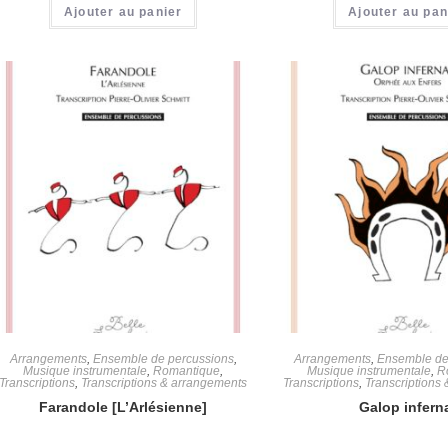
Ajouter au panier
Ajouter au pan
Arrangements
,
Ensemble de percussions
,
Arrangements
,
Ensemble de
Musique instrumentale
,
Romantique
,
Musique instrumentale
,
R
Transcriptions
,
Transcriptions & arrangements
Transcriptions
,
Transcriptions
Farandole [L’Arlésienne]
Galop infern