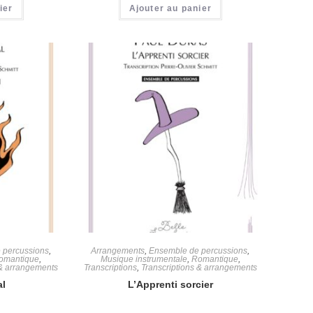
ier
Ajouter au panier
 percussions
,
Arrangements
,
Ensemble de percussions
,
omantique
,
Musique instrumentale
,
Romantique
,
 & arrangements
Transcriptions
,
Transcriptions & arrangements
al
L’Apprenti sorcier