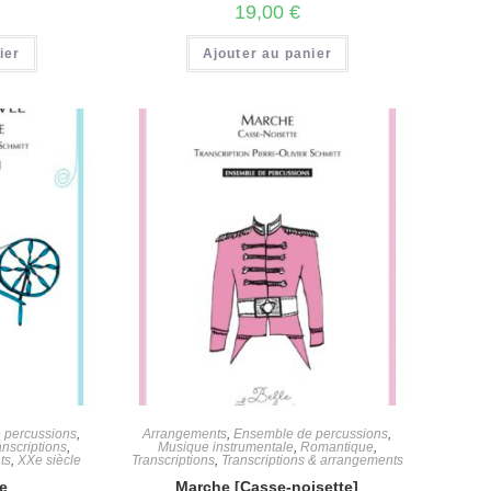
19,00
€
ier
Ajouter au panier
 percussions
,
Arrangements
,
Ensemble de percussions
,
anscriptions
,
Musique instrumentale
,
Romantique
,
ts
,
XXe siècle
Transcriptions
,
Transcriptions & arrangements
ye
Marche [Casse-noisette]