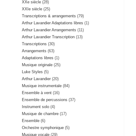
28
XXe siècle
28
produits
25
XXIe siècle
25
produits
79
Transcriptions & arrangements
79
produits
1
Arthur Lavandier Adaptations libres
1
produits
11
Arthur Lavandier Arrangements
11
produit
13
Arthur Lavandier Transcription
13
produits
30
Transcriptions
30
produits
63
Arrangements
63
produits
1
Adaptations libres
1
produits
25
Musique originale
25
produit
5
Luke Styles
5
produits
20
Arthur Lavandier
20
produits
84
Musique instrumentale
84
produits
16
Ensemble à vent
16
produits
37
Ensemble de percussions
37
produits
4
Instrument solo
4
produits
17
Musique de chambre
17
produits
6
Ensemble
6
produits
5
Orchestre symphonique
5
produits
29
Musique vocale
29
produits