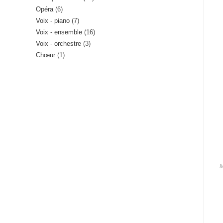
6
Opéra
6
produits
7
Voix - piano
7
produits
16
Voix - ensemble
16
produits
3
Voix - orchestre
3
produits
1
Chœur
1
produits
produit
M