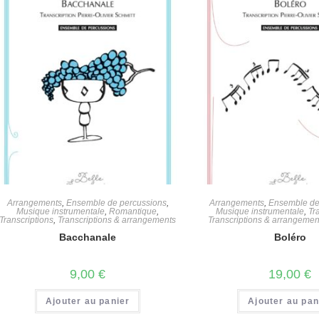
Arrangements
,
Ensemble de percussions
,
Arrangements
,
Ensemble de
Musique instrumentale
,
Romantique
,
Musique instrumentale
,
Tr
Transcriptions
,
Transcriptions & arrangements
Transcriptions & arrangemen
Bacchanale
Boléro
9,00
€
19,00
€
Ajouter au panier
Ajouter au pan