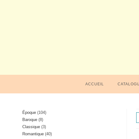
Skip
to
content
ACCUEIL
CATALOG
104
Époque
104
8
Baroque
8
produits
3
Classique
3
produits
40
Romantique
40
produits