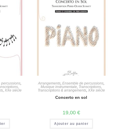
 percussions
,
Arrangements
,
Ensemble de percussions
,
anscriptions
,
Musique instrumentale
,
Transcriptions
,
ts
,
XXe siècle
Transcriptions & arrangements
,
XXe siècle
Concerto en sol
19,00
€
ier
Ajouter au panier