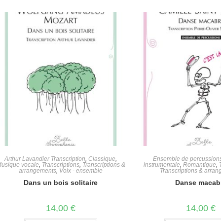
Arthur Lavandier Transcription
,
Classique
,
Ensemble de percussion
usique vocale
,
Transcriptions
,
Transcriptions &
instrumentale
,
Romantique
,
arrangements
,
Voix - ensemble
Transcriptions & arra
Dans un bois solitaire
Danse macab
14,00
€
14,00
€