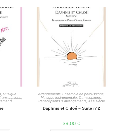
s
,
Musique
Arrangements
,
Ensemble de percussions
,
Transcriptions
,
Musique instrumentale
,
Transcriptions
,
ngements
Transcriptions & arrangements
,
XXe siècle
re
Daphnis et Chloé – Suite n°2
39,00
€