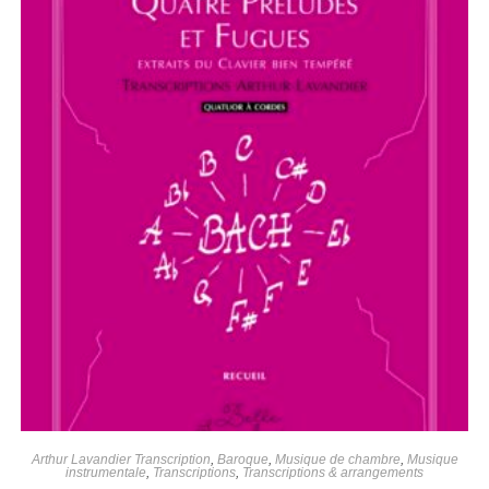
Arthur Lavandier Transcription
,
Baroque
,
Musique de chambre
,
Musique
instrumentale
,
Transcriptions
,
Transcriptions & arrangements