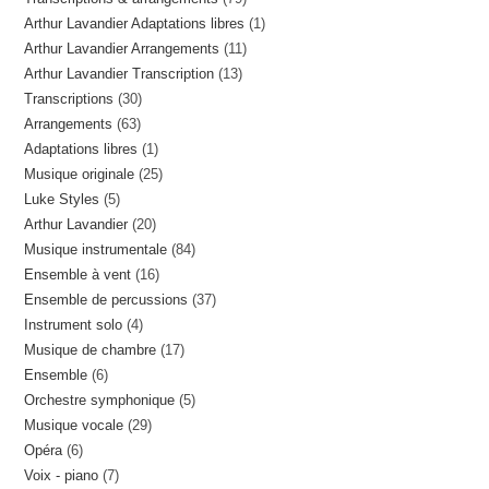
produits
1
Arthur Lavandier Adaptations libres
1
produits
11
Arthur Lavandier Arrangements
11
produit
13
Arthur Lavandier Transcription
13
produits
30
Transcriptions
30
produits
63
Arrangements
63
produits
1
Adaptations libres
1
produits
25
Musique originale
25
produit
5
Luke Styles
5
produits
20
Arthur Lavandier
20
produits
84
Musique instrumentale
84
produits
16
Ensemble à vent
16
produits
37
Ensemble de percussions
37
produits
4
Instrument solo
4
produits
17
Musique de chambre
17
produits
6
Ensemble
6
produits
5
Orchestre symphonique
5
produits
29
Musique vocale
29
produits
6
Opéra
6
produits
7
Voix - piano
7
produits