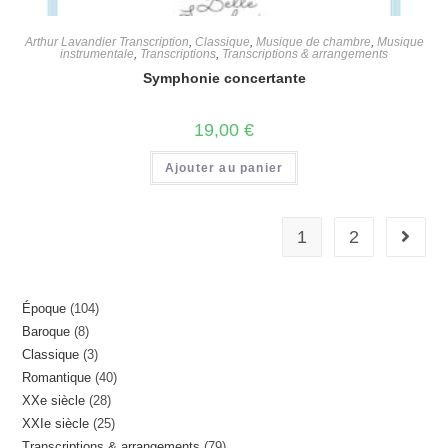
Arthur Lavandier Transcription
,
Classique
,
Musique de chambre
,
Musique
instrumentale
,
Transcriptions
,
Transcriptions & arrangements
Symphonie concertante
19,00
€
Ajouter au panier
1
2
104
Époque
104
8
Baroque
8
produits
3
Classique
3
produits
40
Romantique
40
produits
28
XXe siècle
28
produits
25
XXIe siècle
25
produits
79
Transcriptions & arrangements
79