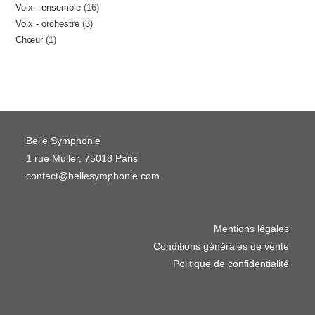
16
Voix - ensemble
16
produits
3
Voix - orchestre
3
produits
1
Chœur
1
produits
produit
Belle Symphonie
1 rue Muller, 75018 Paris
contact@bellesymphonie.com
Mentions légales
Conditions générales de vente
Politique de confidentialité