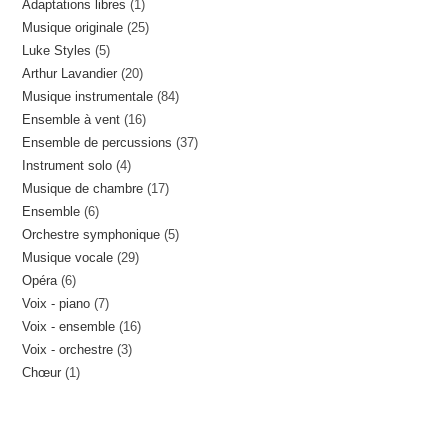
1
Adaptations libres
1
produits
25
Musique originale
25
produit
5
Luke Styles
5
produits
20
Arthur Lavandier
20
produits
84
Musique instrumentale
84
produits
16
Ensemble à vent
16
produits
37
Ensemble de percussions
37
produits
4
Instrument solo
4
produits
17
Musique de chambre
17
produits
6
Ensemble
6
produits
5
Orchestre symphonique
5
produits
29
Musique vocale
29
produits
6
Opéra
6
produits
7
Voix - piano
7
produits
16
Voix - ensemble
16
produits
3
Voix - orchestre
3
produits
1
Chœur
1
produits
produit