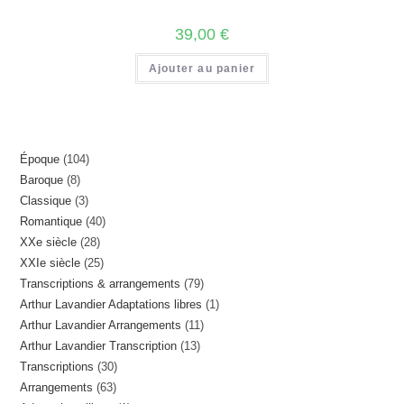
39,00
€
Ajouter au panier
104
Époque
104
8
Baroque
8
produits
3
Classique
3
produits
40
Romantique
40
produits
28
XXe siècle
28
produits
25
XXIe siècle
25
produits
79
Transcriptions & arrangements
79
produits
1
Arthur Lavandier Adaptations libres
1
produits
11
Arthur Lavandier Arrangements
11
produit
13
Arthur Lavandier Transcription
13
produits
30
Transcriptions
30
produits
63
Arrangements
63
produits