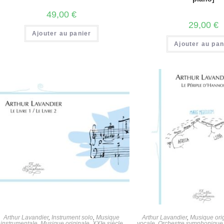
49,00
€
29,00
€
Ajouter au panier
Ajouter au pan
Arthur Lavandier
,
Instrument solo
,
Musique
Arthur Lavandier
,
Musique ori
instrumentale
,
Musique originale
,
XXIe siècle
vocale
,
Orchestre symphonique