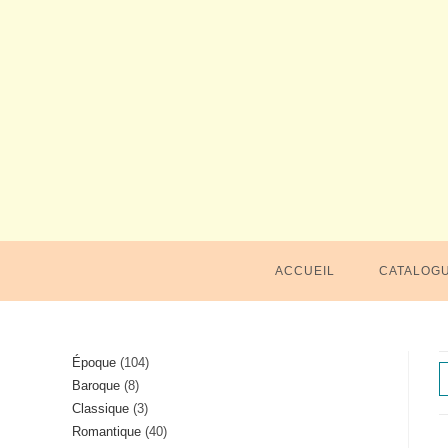
Skip
to
content
ACCUEIL
CATALOG
104
Époque
104
8
Baroque
8
produits
3
Classique
3
produits
40
Romantique
40
produits