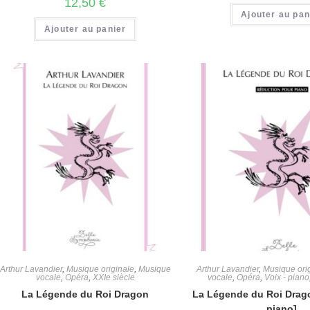
12,50
€
Ajouter au pan
Ajouter au panier
Arthur Lavandier
,
Musique originale
,
Musique
Arthur Lavandier
,
Musique ori
vocale
,
Opéra
,
XXIe siècle
vocale
,
Opéra
,
Voix - piano
La Légende du Roi Dragon
La Légende du Roi Drag
piano]