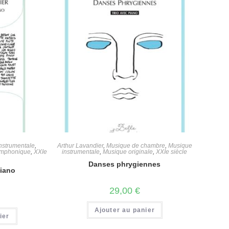
nstrumentale
,
Arthur Lavandier
,
Musique de chambre
,
Musique
ymphonique
,
XXIe
instrumentale
,
Musique originale
,
XXIe siècle
Danses phrygiennes
piano
29,00
€
Ajouter au panier
ier