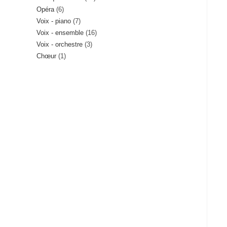
6
Opéra
6
produits
7
Voix - piano
7
produits
16
Voix - ensemble
16
produits
3
Voix - orchestre
3
produits
1
Chœur
1
produits
produit