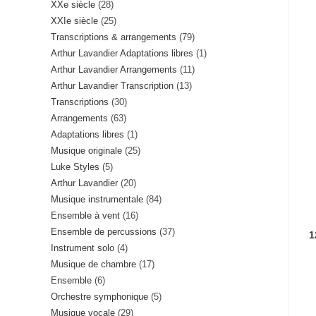
28
XXe siècle
28
produits
25
XXIe siècle
25
produits
79
Transcriptions & arrangements
79
produits
1
Arthur Lavandier Adaptations libres
1
produits
11
Arthur Lavandier Arrangements
11
produit
13
Arthur Lavandier Transcription
13
produits
30
Transcriptions
30
produits
63
Arrangements
63
produits
1
Adaptations libres
1
produits
25
Musique originale
25
produit
5
Luke Styles
5
produits
20
Arthur Lavandier
20
produits
84
Musique instrumentale
84
produits
16
Ensemble à vent
16
produits
37
Ensemble de percussions
37
produits
1
4
Instrument solo
4
produits
17
Musique de chambre
17
produits
6
Ensemble
6
produits
5
Orchestre symphonique
5
produits
29
Musique vocale
29
produits