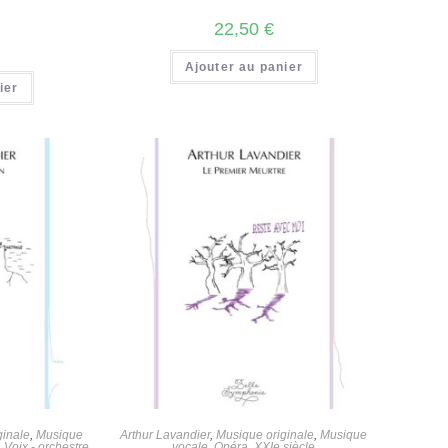
22,50
€
Ajouter au panier
ier
ginale
,
Musique
Arthur Lavandier
,
Musique originale
,
Musique
,
Voix - orchestre
,
vocale
,
Opéra
,
XXIe siècle